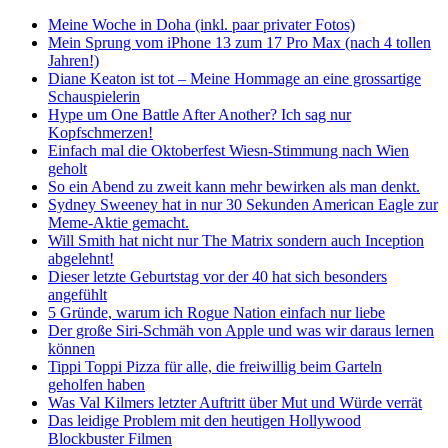
Meine Woche in Doha (inkl. paar privater Fotos)
Mein Sprung vom iPhone 13 zum 17 Pro Max (nach 4 tollen
Jahren!)
Diane Keaton ist tot – Meine Hommage an eine grossartige
Schauspielerin
Hype um One Battle After Another? Ich sag nur
Kopfschmerzen!
Einfach mal die Oktoberfest Wiesn-Stimmung nach Wien
geholt
So ein Abend zu zweit kann mehr bewirken als man denkt.
Sydney Sweeney hat in nur 30 Sekunden American Eagle zur
Meme-Aktie gemacht.
Will Smith hat nicht nur The Matrix sondern auch Inception
abgelehnt!
Dieser letzte Geburtstag vor der 40 hat sich besonders
angefühlt
5 Gründe, warum ich Rogue Nation einfach nur liebe
Der große Siri-Schmäh von Apple und was wir daraus lernen
können
Tippi Toppi Pizza für alle, die freiwillig beim Garteln
geholfen haben
Was Val Kilmers letzter Auftritt über Mut und Würde verrät
Das leidige Problem mit den heutigen Hollywood
Blockbuster Filmen