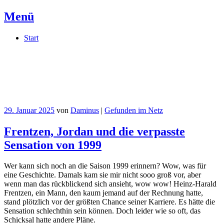
Menü
Springe
Start
zum
Inhalt
Daminus
Meine private Kritzelwand im Netz
29. Januar 2025
von
Daminus
|
Gefunden im Netz
Frentzen, Jordan und die verpasste
Sensation von 1999
Wer kann sich noch an die Saison 1999 erinnern? Wow, was für
eine Geschichte. Damals kam sie mir nicht sooo groß vor, aber
wenn man das rückblickend sich ansieht, wow wow! Heinz-Harald
Frentzen, ein Mann, den kaum jemand auf der Rechnung hatte,
stand plötzlich vor der größten Chance seiner Karriere. Es hätte die
Sensation schlechthin sein können. Doch leider wie so oft, das
Schicksal hatte andere Pläne.