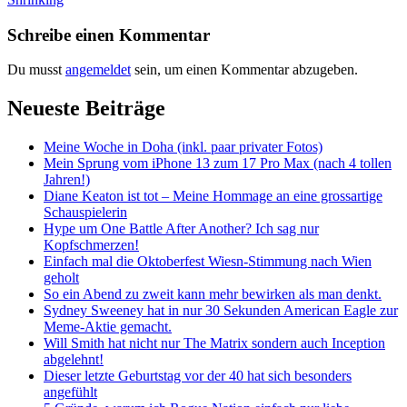
Schreibe einen Kommentar
Du musst
angemeldet
sein, um einen Kommentar abzugeben.
Neueste Beiträge
Meine Woche in Doha (inkl. paar privater Fotos)
Mein Sprung vom iPhone 13 zum 17 Pro Max (nach 4 tollen
Jahren!)
Diane Keaton ist tot – Meine Hommage an eine grossartige
Schauspielerin
Hype um One Battle After Another? Ich sag nur
Kopfschmerzen!
Einfach mal die Oktoberfest Wiesn-Stimmung nach Wien
geholt
So ein Abend zu zweit kann mehr bewirken als man denkt.
Sydney Sweeney hat in nur 30 Sekunden American Eagle zur
Meme-Aktie gemacht.
Will Smith hat nicht nur The Matrix sondern auch Inception
abgelehnt!
Dieser letzte Geburtstag vor der 40 hat sich besonders
angefühlt