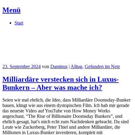
Menü
Springe
Start
zum
Inhalt
Daminus
Meine private Kritzelwand im Netz
23. September 2024
von
Daminus
|
Alltag
,
Gefunden im Netz
Milliardäre verstecken sich in Luxus-
Bunkern – Aber was mache ich?
Seien wir mal ehrlich, die Idee, dass Milliardäre Doomsday-Bunker
bauen, klingt wie aus einem dystopischen Film. Ich hab mir gerade
das neueste Video auf YouTube von How Money Works
angeschaut, “The Rise of Billionaire Doomsday Bunkers”, und
ehrlich gesagt, hat’s mich echt zum Nachdenken gebracht. Da sind
Leute wie Zuckerberg, Peter Thiel und andere Milliardäre, die
Millionen in Luxus-Bunker investieren, komplett mit