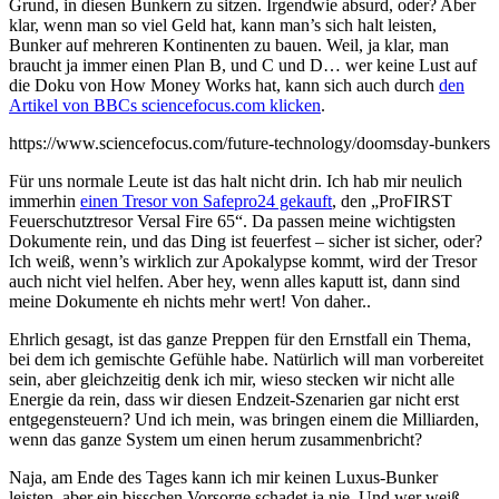
Grund, in diesen Bunkern zu sitzen. Irgendwie absurd, oder? Aber
klar, wenn man so viel Geld hat, kann man’s sich halt leisten,
Bunker auf mehreren Kontinenten zu bauen. Weil, ja klar, man
braucht ja immer einen Plan B, und C und D… wer keine Lust auf
die Doku von How Money Works hat, kann sich auch durch
den
Artikel von BBCs sciencefocus.com klicken
.
https://www.sciencefocus.com/future-technology/doomsday-bunkers
Für uns normale Leute ist das halt nicht drin. Ich hab mir neulich
immerhin
einen Tresor von Safepro24 gekauft
, den „ProFIRST
Feuerschutztresor Versal Fire 65“. Da passen meine wichtigsten
Dokumente rein, und das Ding ist feuerfest – sicher ist sicher, oder?
Ich weiß, wenn’s wirklich zur Apokalypse kommt, wird der Tresor
auch nicht viel helfen. Aber hey, wenn alles kaputt ist, dann sind
meine Dokumente eh nichts mehr wert! Von daher..
Ehrlich gesagt, ist das ganze Preppen für den Ernstfall ein Thema,
bei dem ich gemischte Gefühle habe. Natürlich will man vorbereitet
sein, aber gleichzeitig denk ich mir, wieso stecken wir nicht alle
Energie da rein, dass wir diesen Endzeit-Szenarien gar nicht erst
entgegensteuern? Und ich mein, was bringen einem die Milliarden,
wenn das ganze System um einen herum zusammenbricht?
Naja, am Ende des Tages kann ich mir keinen Luxus-Bunker
leisten, aber ein bisschen Vorsorge schadet ja nie. Und wer weiß,