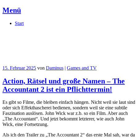
Menü
Springe
Start
zum
Inhalt
Daminus
Meine private Kritzelwand im Netz
15. Februar 2025
von
Daminus
|
Games and TV
Action, Rätsel und große Namen – The
Accountant 2 ist ein Pflichttermin!
Es gibt so Filme, die bleiben einfach hängen. Nicht weil sie laut sind
oder sich Effekthascherei bedienen, sondern weil sie eine subtile
Faszination auslösen. John Wick war z.b. so ein Film. Aber auch
„The Accountant“. Und jetzt bekommt letzterer, wie auch John
Wick, eine Fortsetzung.
Als ich den Trailer zu „The Accountant 2“ das erste Mal sah, war da