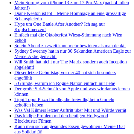
Mein Sprung vom iPhone 13 zum 17 Pro Max (nach 4 tollen
Jahren!)
Diane Keaton ist tot – Meine Hommage an eine grossartige
Schauspielerin
Hype um One Battle After Another? Ich sag nur
Kopfschmerzen!
Einfach mal die Oktoberfest Wiesn-Stimmung nach Wien
geholt
So ein Abend zu zweit kann mehr bewirken als man denkt.
Sydney Sweeney hat in nur 30 Sekunden American Eagle zur
Meme-Aktie gemacht.
Will Smith hat nicht nur The Matrix sondern auch Inception
abgelehnt!
Dieser letzte Geburtstag vor der 40 hat sich besonders
angefühlt
5 Gründe, warum ich Rogue Nation einfach nur liebe
Der große Siri-Schmäh von Apple und was wir daraus lernen
können
Tippi Toppi Pizza für alle, die freiwillig beim Garteln
geholfen haben
Was Val Kilmers letzter Auftritt über Mut und Würde verrät
Das leidige Problem mit den heutigen Hollywood
Blockbuster Filmen
Kann man sich an gesundes Essen gewöhnen? Meine Diät
aus Solidarität!