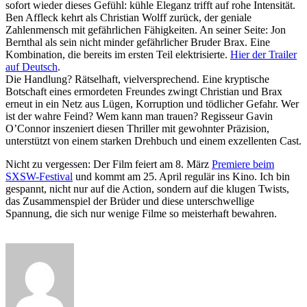
sofort wieder dieses Gefühl: kühle Eleganz trifft auf rohe Intensität.
Ben Affleck kehrt als Christian Wolff zurück, der geniale
Zahlenmensch mit gefährlichen Fähigkeiten. An seiner Seite: Jon
Bernthal als sein nicht minder gefährlicher Bruder Brax. Eine
Kombination, die bereits im ersten Teil elektrisierte.
Hier der Trailer
auf Deutsch
.
Die Handlung? Rätselhaft, vielversprechend. Eine kryptische
Botschaft eines ermordeten Freundes zwingt Christian und Brax
erneut in ein Netz aus Lügen, Korruption und tödlicher Gefahr. Wer
ist der wahre Feind? Wem kann man trauen? Regisseur Gavin
O’Connor inszeniert diesen Thriller mit gewohnter Präzision,
unterstützt von einem starken Drehbuch und einem exzellenten Cast.
Nicht zu vergessen: Der Film feiert am 8. März
Premiere beim
SXSW-Festival
und kommt am 25. April regulär ins Kino. Ich bin
gespannt, nicht nur auf die Action, sondern auf die klugen Twists,
das Zusammenspiel der Brüder und diese unterschwellige
Spannung, die sich nur wenige Filme so meisterhaft bewahren.