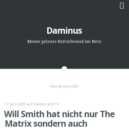
Springe
Daminus
zum
Inhalt
Meine private Kritzelwand im Netz
Monat:
Juni 2025
17. Juni 2025
auf
Games and TV
Will Smith hat nicht nur The
Matrix sondern auch