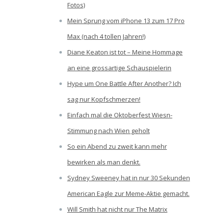
Fotos)
Mein Sprung vom iPhone 13 zum 17 Pro
Max (nach 4 tollen Jahren!)
Diane Keaton ist tot – Meine Hommage
an eine grossartige Schauspielerin
Hype um One Battle After Another? Ich
sag nur Kopfschmerzen!
Einfach mal die Oktoberfest Wiesn-
Stimmung nach Wien geholt
So ein Abend zu zweit kann mehr
bewirken als man denkt.
Sydney Sweeney hat in nur 30 Sekunden
American Eagle zur Meme-Aktie gemacht.
Will Smith hat nicht nur The Matrix