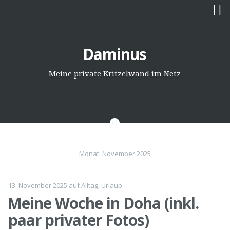
Springe
Daminus
zum
Inhalt
Meine private Kritzelwand im Netz
Monat:
November 2025
13. November 2025
auf
Alltag
,
Urlaub
Meine Woche in Doha (inkl.
paar privater Fotos)