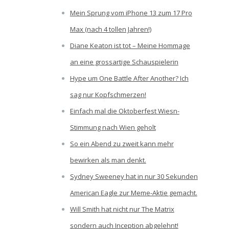
Mein Sprung vom iPhone 13 zum 17 Pro
Max (nach 4 tollen Jahren!)
Diane Keaton ist tot – Meine Hommage
an eine grossartige Schauspielerin
Hype um One Battle After Another? Ich
sag nur Kopfschmerzen!
Einfach mal die Oktoberfest Wiesn-
Stimmung nach Wien geholt
So ein Abend zu zweit kann mehr
bewirken als man denkt.
Sydney Sweeney hat in nur 30 Sekunden
American Eagle zur Meme-Aktie gemacht.
Will Smith hat nicht nur The Matrix
sondern auch Inception abgelehnt!