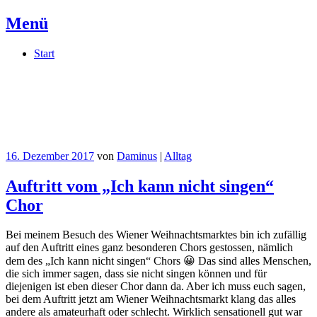
Menü
Springe
Start
zum
Inhalt
Daminus
Meine private Kritzelwand im Netz
16. Dezember 2017
von
Daminus
|
Alltag
Auftritt vom „Ich kann nicht singen“
Chor
Bei meinem Besuch des Wiener Weihnachtsmarktes bin ich zufällig
auf den Auftritt eines ganz besonderen Chors gestossen, nämlich
dem des „Ich kann nicht singen“ Chors 😀 Das sind alles Menschen,
die sich immer sagen, dass sie nicht singen können und für
diejenigen ist eben dieser Chor dann da. Aber ich muss euch sagen,
bei dem Auftritt jetzt am Wiener Weihnachtsmarkt klang das alles
andere als amateurhaft oder schlecht. Wirklich sensationell gut war