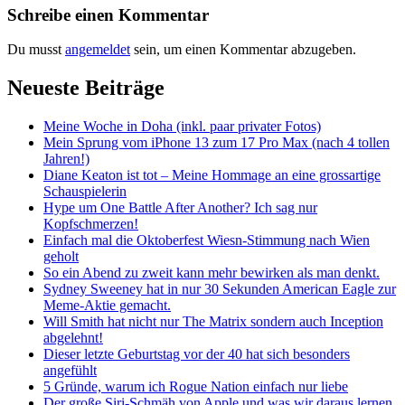
Schreibe einen Kommentar
Du musst
angemeldet
sein, um einen Kommentar abzugeben.
Neueste Beiträge
Meine Woche in Doha (inkl. paar privater Fotos)
Mein Sprung vom iPhone 13 zum 17 Pro Max (nach 4 tollen
Jahren!)
Diane Keaton ist tot – Meine Hommage an eine grossartige
Schauspielerin
Hype um One Battle After Another? Ich sag nur
Kopfschmerzen!
Einfach mal die Oktoberfest Wiesn-Stimmung nach Wien
geholt
So ein Abend zu zweit kann mehr bewirken als man denkt.
Sydney Sweeney hat in nur 30 Sekunden American Eagle zur
Meme-Aktie gemacht.
Will Smith hat nicht nur The Matrix sondern auch Inception
abgelehnt!
Dieser letzte Geburtstag vor der 40 hat sich besonders
angefühlt
5 Gründe, warum ich Rogue Nation einfach nur liebe
Der große Siri-Schmäh von Apple und was wir daraus lernen