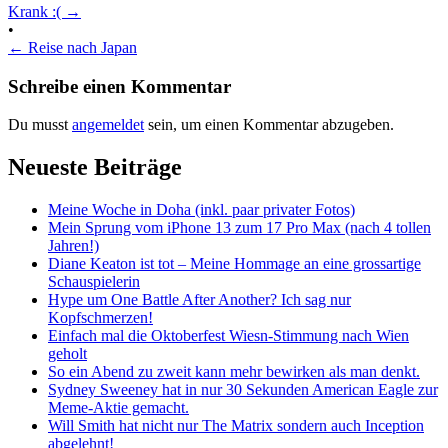
Krank :(
→
•
←
Reise nach Japan
Schreibe einen Kommentar
Du musst
angemeldet
sein, um einen Kommentar abzugeben.
Neueste Beiträge
Meine Woche in Doha (inkl. paar privater Fotos)
Mein Sprung vom iPhone 13 zum 17 Pro Max (nach 4 tollen
Jahren!)
Diane Keaton ist tot – Meine Hommage an eine grossartige
Schauspielerin
Hype um One Battle After Another? Ich sag nur
Kopfschmerzen!
Einfach mal die Oktoberfest Wiesn-Stimmung nach Wien
geholt
So ein Abend zu zweit kann mehr bewirken als man denkt.
Sydney Sweeney hat in nur 30 Sekunden American Eagle zur
Meme-Aktie gemacht.
Will Smith hat nicht nur The Matrix sondern auch Inception
abgelehnt!