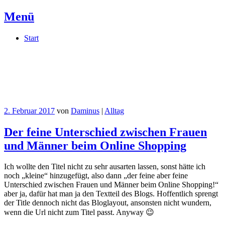
Menü
Springe
Start
zum
Inhalt
Daminus
Meine private Kritzelwand im Netz
2. Februar 2017
von
Daminus
|
Alltag
Der feine Unterschied zwischen Frauen
und Männer beim Online Shopping
Ich wollte den Titel nicht zu sehr ausarten lassen, sonst hätte ich
noch „kleine“ hinzugefügt, also dann „der feine aber feine
Unterschied zwischen Frauen und Männer beim Online Shopping!“
aber ja, dafür hat man ja den Textteil des Blogs. Hoffentlich sprengt
der Title dennoch nicht das Bloglayout, ansonsten nicht wundern,
wenn die Url nicht zum Titel passt. Anyway 😉